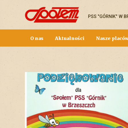
PSS "GÓRNIK" W 
O nas
Aktualności
Nasze placó