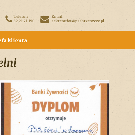
Telefon:
Email:
32 21 21 150
sekretariat@pssbrzeszcze.pl
efa klienta
elni