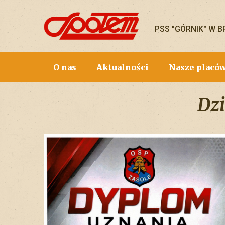
PSS "GÓRNIK" W 
O nas
Aktualności
Nasze placó
Dzi