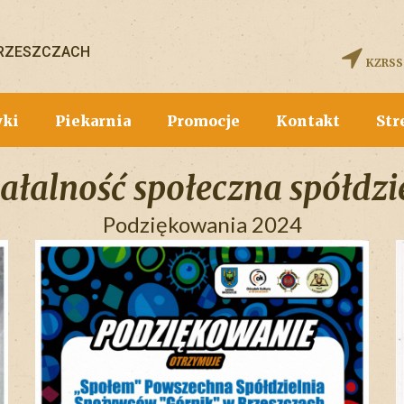
BRZESZCZACH
KZRSS
wki
Piekarnia
Promocje
Kontakt
Str
ałalność społeczna spółdzi
Podziękowania 2024